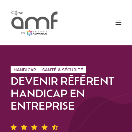
NOS FORMATIONS
HANDICAP
SANTÉ & SÉCURITÉ
AGENDA
A PROPOS D’AMF
DEVENIR RÉFÉRENT
CONTACT
HANDICAP EN
ENTREPRISE